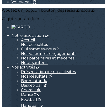
Volley-ball 🏐
Ajoutez un logo, un bouton, des réseaux sociaux
Cliquez pour éditer
Notre association
▴
▾
Accueil
Nos actualités
Qui sommes-nous ?
Nos valeurs et engagements
Nos partenaires et mécènes
Nous soutenir
Nos activités
▴
▾
Présentation de nos activités
Nos Résultats 🥇
Badminton 🏸
Basket-ball 🏀
Chorale 🎤
Danse 💃🕺
Football ⚽
Handball 🤾