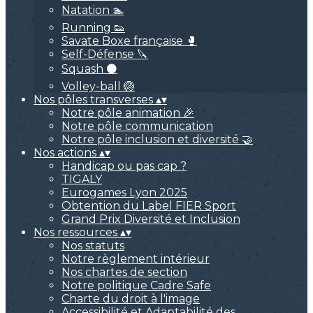
Natation 🏊
Running 👟
Savate Boxe française 🥊
Self-Défense 🔪
Squash ⚫
Volley-ball 🏐
Nos pôles transverses
▴
▾
Notre pôle animation 🎉
Notre pôle communication
Notre pôle inclusion et diversité 🤝
Nos actions
▴
▾
Handicap ou pas cap ?
TIGALY
Eurogames Lyon 2025
Obtention du Label FIER Sport
Grand Prix Diversité et Inclusion
Nos ressources
▴
▾
Nos statuts
Notre règlement intérieur
Nos chartes de section
Notre politique Cadre Safe
Charte du droit à l'image
Accessibilité et Adaptabilité des