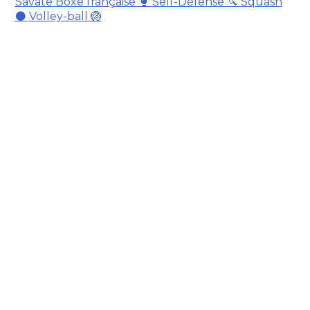
Savate Boxe française 🥊
Self-Défense 🔪
Squash
⚫
Volley-ball 🏐