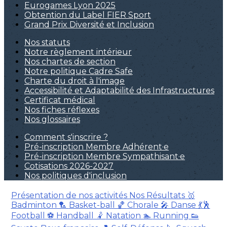
Eurogames Lyon 2025
Obtention du Label FIER Sport
Grand Prix Diversité et Inclusion
Nos statuts
Notre règlement intérieur
Nos chartes de section
Notre politique Cadre Safe
Charte du droit à l'image
Accessibilité et Adaptabilité des Infrastructures
Certificat médical
Nos fiches réflexes
Nos glossaires
Comment s'inscrire ?
Pré-inscription Membre Adhérent·e
Pré-inscription Membre Sympathisant·e
Cotisations 2026-2027
Nos politiques d'inclusion
Présentation de nos activités
Nos Résultats 🥇
Badminton 🏸
Basket-ball 🏀
Chorale 🎤
Danse 💃🕺
Football ⚽
Handball 🤾
Natation 🏊
Running 👟