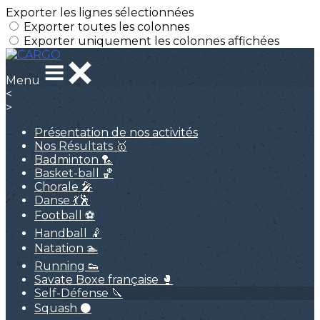
Exporter les lignes sélectionnées
Exporter toutes les colonnes
Exporter uniquement les colonnes affichées
Menu
<
>
Présentation de nos activités
Nos Résultats 🥇
Badminton 🏸
Basket-ball 🏀
Chorale 🎤
Danse 💃🕺
Football ⚽
Handball 🤾
Natation 🏊
Running 👟
Savate Boxe française 🥊
Self-Défense 🔪
Squash ⚫