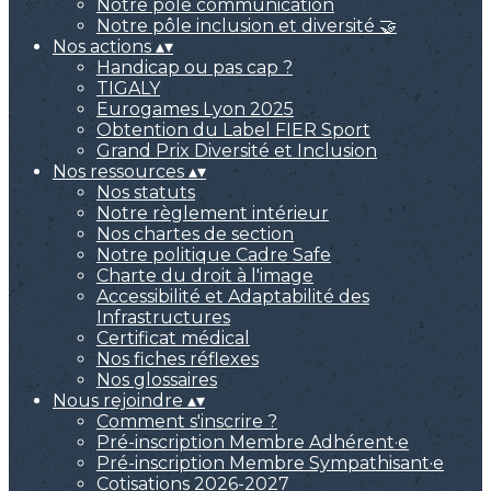
Notre pôle communication
Notre pôle inclusion et diversité 🤝
Nos actions
▴
▾
Handicap ou pas cap ?
TIGALY
Eurogames Lyon 2025
Obtention du Label FIER Sport
Grand Prix Diversité et Inclusion
Nos ressources
▴
▾
Nos statuts
Notre règlement intérieur
Nos chartes de section
Notre politique Cadre Safe
Charte du droit à l'image
Accessibilité et Adaptabilité des
Infrastructures
Certificat médical
Nos fiches réflexes
Nos glossaires
Nous rejoindre
▴
▾
Comment s'inscrire ?
Pré-inscription Membre Adhérent·e
Pré-inscription Membre Sympathisant·e
Cotisations 2026-2027