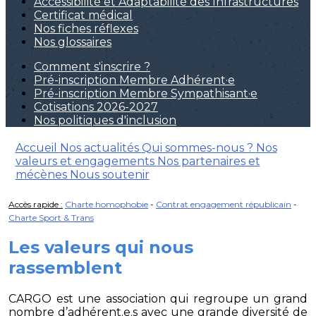
Accessibilité et Adaptabilité des Infrastructures
Certificat médical
Nos fiches réflexes
Nos glossaires
Comment s'inscrire ?
Pré-inscription Membre Adhérent·e
Pré-inscription Membre Sympathisant·e
Cotisations 2026-2027
Nos politiques d'inclusion
Accueil
Nos actualités
Qui sommes-nous ?
Nos
valeurs et engagements
Nos partenaires et
mécènes
Nous soutenir
Accès rapide :
Charte homophobie
-
Contrat engagement républicain
-
Charte Sport & Trans
Les valeurs qui nous
rassemblent
CARGO est une association qui regroupe un grand
nombre d’adhérent.e.s avec une grande diversité de